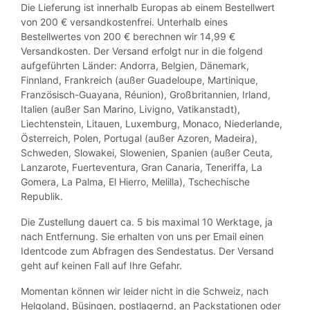
Die Lieferung ist innerhalb Europas ab einem Bestellwert
von 200 € versandkostenfrei. Unterhalb eines
Bestellwertes von 200 € berechnen wir 14,99 €
Versandkosten. Der Versand erfolgt nur in die folgend
aufgeführten Länder: Andorra, Belgien, Dänemark,
Finnland, Frankreich (außer Guadeloupe, Martinique,
Französisch-Guayana, Réunion), Großbritannien, Irland,
Italien (außer San Marino, Livigno, Vatikanstadt),
Liechtenstein, Litauen, Luxemburg, Monaco, Niederlande,
Österreich, Polen, Portugal (außer Azoren, Madeira),
Schweden, Slowakei, Slowenien, Spanien (außer Ceuta,
Lanzarote, Fuerteventura, Gran Canaria, Teneriffa, La
Gomera, La Palma, El Hierro, Melilla), Tschechische
Republik.
Die Zustellung dauert ca. 5 bis maximal 10 Werktage, ja
nach Entfernung. Sie erhalten von uns per Email einen
Identcode zum Abfragen des Sendestatus. Der Versand
geht auf keinen Fall auf Ihre Gefahr.
Momentan können wir leider nicht in die Schweiz, nach
Helgoland, Büsingen, postlagernd, an Packstationen oder