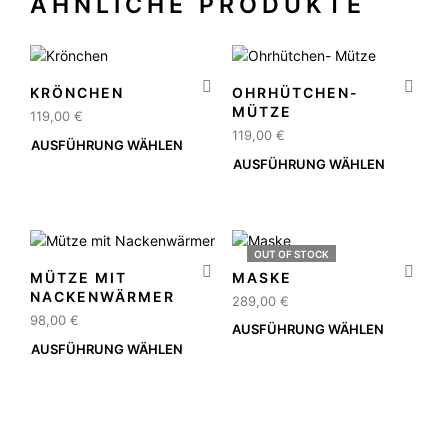
ÄHNLICHE PRODUKTE
KRÖNCHEN
OHRHÜTCHEN-
MÜTZE
119,00
€
119,00
€
AUSFÜHRUNG WÄHLEN
Dieses
AUSFÜHRUNG WÄHLEN
Dies
Produkt
Prod
weist
weis
mehrere
mehr
Varianten
Vari
auf.
OUT OF STOCK
auf.
Die
MÜTZE MIT
MASKE
Die
Optionen
NACKENWÄRMER
289,00
€
Opti
können
98,00
€
AUSFÜHRUNG WÄHLEN
Dies
kön
auf
AUSFÜHRUNG WÄHLEN
Dieses
Prod
auf
der
Produkt
weis
der
Produktseite
weist
mehr
Prod
gewählt
mehrere
Vari
gewä
werden
Varianten
auf.
wer