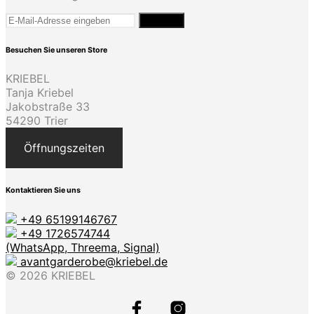
Besuchen Sie unseren Store
KRIEBEL
Tanja Kriebel
Jakobstraße 33
54290 Trier
Öffnungszeiten
Kontaktieren Sie uns
+49 65199146767
+49 1726574744
(WhatsApp, Threema, Signal)
avantgarderobe@kriebel.de
© 2026 KRIEBEL