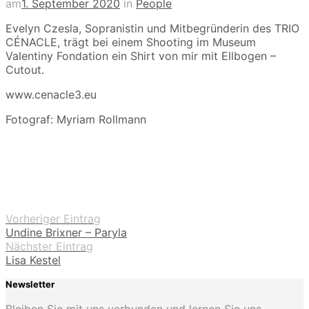
am
1. September 2020
in
People
Evelyn Czesla, Sopranistin und Mitbegründerin des TRIO
CÉNACLE, trägt bei einem Shooting im Museum
Valentiny Fondation ein Shirt von mir mit Ellbogen –
Cutout.
www.cenacle3.eu
Fotograf: Myriam Rollmann
Vorheriger Eintrag
Undine Brixner – Paryla
Nächster Eintrag
Lisa Kestel
Newsletter
Bleiben Sie mit uns verbunden und lernen Sie uns