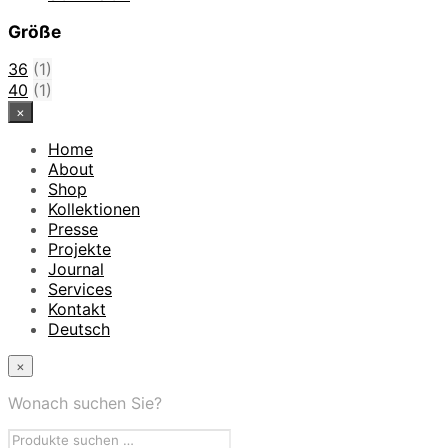
Größe
36
(1)
40
(1)
×
Home
About
Shop
Kollektionen
Presse
Projekte
Journal
Services
Kontakt
Deutsch
×
Wonach suchen Sie?