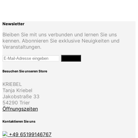
Varianten
auf.
Die
Optionen
Newsletter
können
auf
Bleiben Sie mit uns verbunden und lernen Sie uns
der
kennen. Abonnieren Sie exklusive Neuigkeiten und
Produktseite
Veranstaltungen.
gewählt
werden
Besuchen Sie unseren Store
KRIEBEL
Tanja Kriebel
Jakobstraße 33
54290 Trier
Öffnungszeiten
Kontaktieren Sie uns
+49 65199146767