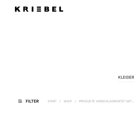
KLEIDER
FILTER
START
/
SHOP
/
PRODUKTE VERSCHLAGWORTET MIT „