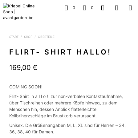
0
0
START
/
SHOP
/
OBERTEILE
FLIRT- SHIRT HALLO!
169,00
€
COMING SOON!
Flirt- Shirt h a l l o ! zur non-verbalen Kontaktaufnahme,
über Tischreihen oder mehrere Köpfe hinweg, zu dem
Menschen hin, dessen Anblick flatterleichte
Kolibriherzschläge im Brustkorb verursacht.
Unisex. Die Größenangaben M, L, XL sind für Herren – 34,
36, 38, 40 für Damen.