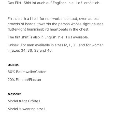
Das Flirt- Shirt ist auch auf Englisch h e l l o ! erhältlich.
–
Flirt shirt h a l l o ! for non-verbal contact, even across
crowds of heads, towards the person whose sight causes
flutter-light hummingbird heartbeats in the chest.
The flirt shirt is also in English h e l l o ! available.
Unisex. For men available in sizes M, L, XL and for women
in sizes 34, 36, 38 and 40.
MATERIAL
80% Baumwolle/Cotton
20% Elastan/Elastan
PASSFORM
Model trägt Größe L
Model is wearing size L