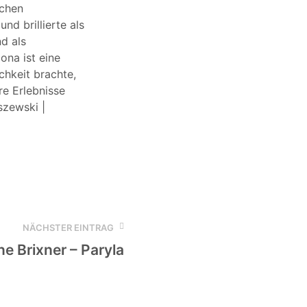
schen
und brillierte als
nd als
ona ist eine
chkeit brachte,
re Erlebnisse
szewski |
NÄCHSTER EINTRAG
e Brixner – Paryla