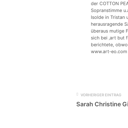
der COTTON PEAR
Sopranstimme u.a. 
Isolde in Tristan
herausragende Sä
überaus mutige Fr
sich bei ‚art but
berichtete, obwoh
www.art-eo.co
VORHERIGER EINTRAG
Sarah Christine G