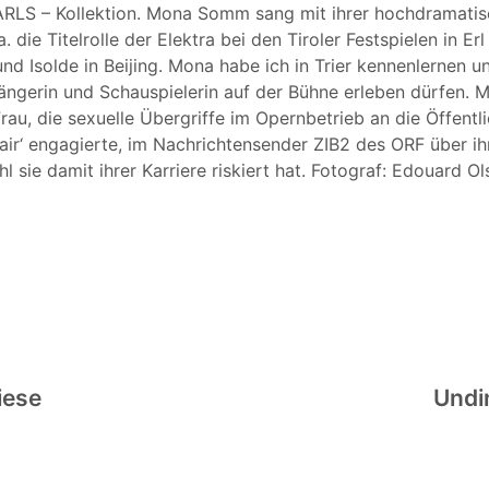
LS – Kollektion. Mona Somm sang mit ihrer hochdramati
die Titelrolle der Elektra bei den Tiroler Festspielen in Erl 
 und Isolde in Beijing. Mona habe ich in Trier kennenlernen u
ngerin und Schauspielerin auf der Bühne erleben dürfen. M
au, die sexuelle Übergriffe im Opernbetrieb an die Öffentli
 fair‘ engagierte, im Nachrichtensender ZIB2 des ORF über ih
l sie damit ihrer Karriere riskiert hat. Fotograf: Edouard Ol
m
iese
Undin